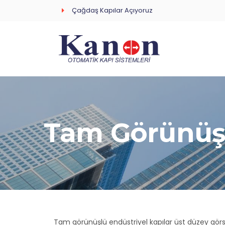
Çağdaş Kapılar Açıyoruz
Tam Görünüşl
Tam görünüşlü endüstriyel kapılar üst düzey görselli