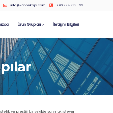
info@kanonkapi.com
+90 224 216 11 33
mızda
Ürün Grupları
İletişim Bilgileri
pılar
stetik ve prestijli bir şekilde sunmak isteyen